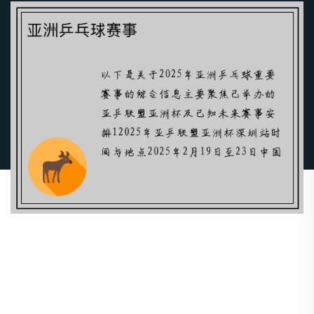
举办运动赛事要求(举办运动赛事要求有哪些