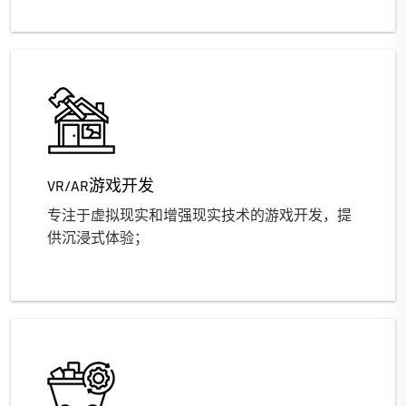
VR/AR游戏开发
专注于虚拟现实和增强现实技术的游戏开发，提
供沉浸式体验；