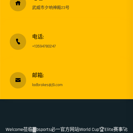
武威市夕响神殿23号
电话:
+13594780247
邮箱:
ladbrokes@j9.com
Welcome莅临▓bsports必一官方网站World Cup🏆Elite赛事🚀