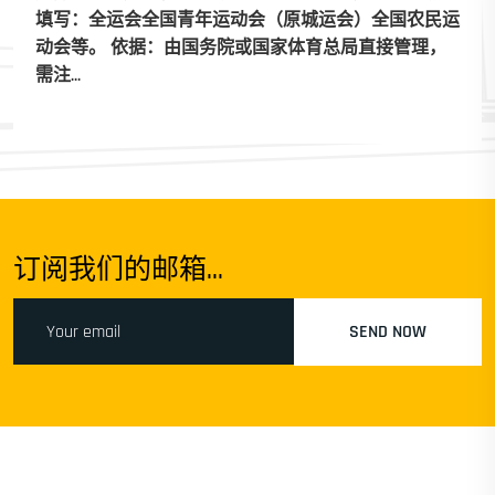
填写：全运会全国青年运动会（原城运会）全国农民运
动会等。 依据：由国务院或国家体育总局直接管理，
需注...
订阅我们的邮箱...
SEND NOW