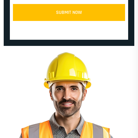
SUBMIT NOW