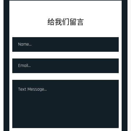
给我们留言