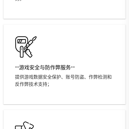
**游戏安全与防作弊服务**
提供游戏数据安全保护、账号防盗、作弊检测和
反作弊技术支持；