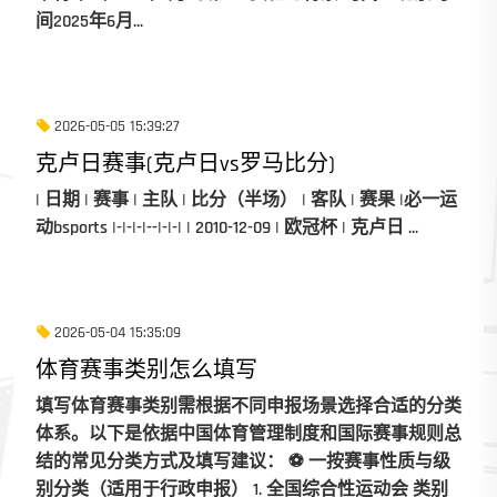
间2025年6月...
2026-05-05 15:39:27
克卢日赛事(克卢日vs罗马比分)
| 日期 | 赛事 | 主队 | 比分（半场） | 客队 | 赛果 |必一运
动bsports |-|-|-|--|-|-| | 2010-12-09 | 欧冠杯 | 克卢日 ...
2026-05-04 15:35:09
体育赛事类别怎么填写
填写体育赛事类别需根据不同申报场景选择合适的分类
体系。以下是依据中国体育管理制度和国际赛事规则总
结的常见分类方式及填写建议： ⚽ 一按赛事性质与级
别分类（适用于行政申报） 1. 全国综合性运动会 类别