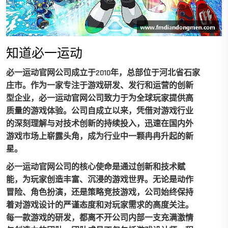
知道必一运动
必一运动官网
公司成立于2010年，总部位于河北省石家
庄市。作为一家专注于游戏研发、发行和运营的创新
型企业，
必一运动官网
公司致力于为全球玩家提供高
质量的游戏体验。公司自成立以来，凭借对游戏行业
的深刻理解与对技术创新的持续投入，迅速在国内外
游戏市场上崭露头角，成为行业中一颗冉冉升起的新
星。
必一运动官网
公司的核心使命是通过创新和技术赋
能，为玩家创造丰富、沉浸的游戏世界。无论是动作
冒险、角色扮演，还是策略竞技游戏，公司始终保持
着对游戏设计的严谨态度和对玩家需求的高度关注。
每一款游戏的研发，都离不开公司内部一支充满激情